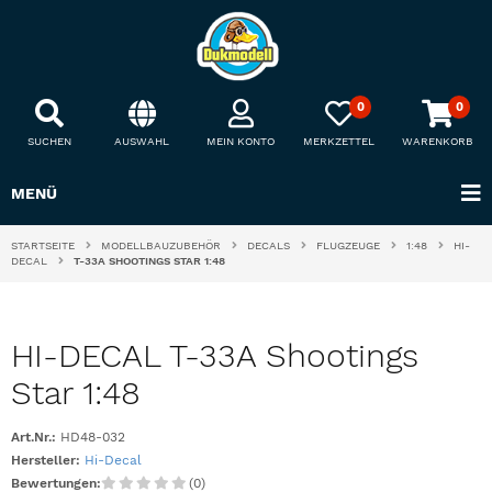
0
0
SUCHEN
AUSWAHL
MEIN KONTO
MERKZETTEL
WARENKORB
MENÜ
STARTSEITE
MODELLBAUZUBEHÖR
DECALS
FLUGZEUGE
1:48
HI-
DECAL
T-33A SHOOTINGS STAR 1:48
HI-DECAL T-33A Shootings
Star 1:48
Art.Nr.:
HD48-032
Hersteller:
Hi-Decal
Bewertungen:
(0)