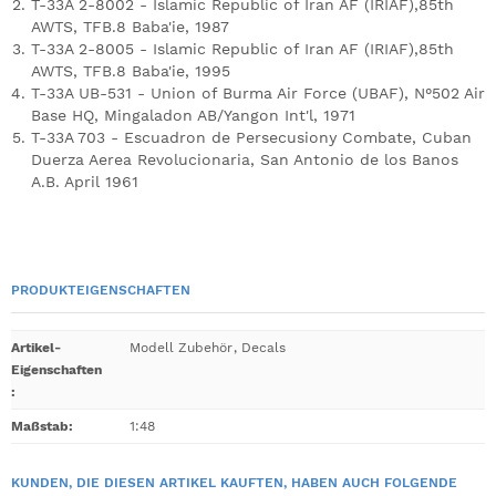
T-33A 2-8002 - Islamic Republic of Iran AF (IRIAF),85th
AWTS, TFB.8 Baba'ie, 1987
T-33A 2-8005 - Islamic Republic of Iran AF (IRIAF),85th
AWTS, TFB.8 Baba'ie, 1995
T-33A UB-531 - Union of Burma Air Force (UBAF), N°502 Air
Base HQ, Mingaladon AB/Yangon Int'l, 1971
T-33A 703 - Escuadron de Persecusiony Combate, Cuban
Duerza Aerea Revolucionaria, San Antonio de los Banos
A.B. April 1961
PRODUKTEIGENSCHAFTEN
Artikel-
Modell Zubehör
,
Decals
Eigenschaften
:
Maßstab
:
1:48
KUNDEN, DIE DIESEN ARTIKEL KAUFTEN, HABEN AUCH FOLGENDE