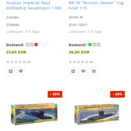
Russian Imperial Navy
BB-19 "Boomin Beaver" tug
Battleship Sevastopol 1:350
boat 1:72
Zvezda
SOVA-M
ZD9040
SVN-72071
Lieferzeit:
3-4 Tage
Lieferzeit:
3-4 Tage
Bestand:
Bestand:
37,95 EUR
28,50 EUR
(0)
(0)
- 29%
- 29%