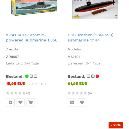
K-141 Kursk Atomic-
USS Tresher (SSN-593)
powered submarine 1:350
submarine 1:144
Zvezda
Modelsvit
ZD9007
MS1401
Lieferzeit:
3-4 Tage
Lieferzeit:
3-4 Tage
Bestand:
Bestand:
15,95 EUR
61,95 EUR
20,95 EUR
(0)
(0)
- 26%