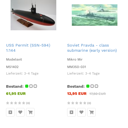
USS Permit (SSN-594)
Soviet Pravda - class
1:144
submarine (early version)
1:350
Modelsvit
Mikro Mir
MS1402
MM350-031
Lieferzeit:
3-4 Tage
Lieferzeit:
3-4 Tage
Bestand:
Bestand:
61,95 EUR
12,95 EUR
17,50 EUR
(0)
(0)