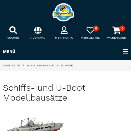
0
0
SUCHEN
AUSWAHL
MEIN KONTO
MERKZETTEL
WARENKORB
MENÜ
STARTSEITE
MODELLBAUSÄTZE
SCHIFFE
Schiffs- und U-Boot
Modellbausätze