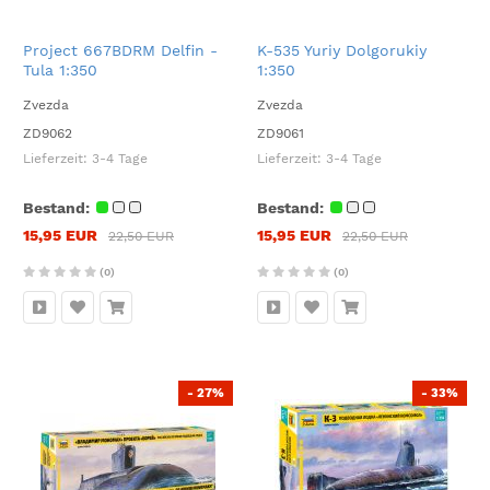
Project 667BDRM Delfin -
K-535 Yuriy Dolgorukiy
Tula 1:350
1:350
Zvezda
Zvezda
ZD9062
ZD9061
Lieferzeit:
3-4 Tage
Lieferzeit:
3-4 Tage
Bestand:
Bestand:
15,95 EUR
15,95 EUR
22,50 EUR
22,50 EUR
(0)
(0)
- 27%
- 33%