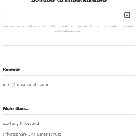
Abonnieren Sie unseren Newsletter
Der Newsletter ist kostenlos und kann jederzeit hier oder in Ihrem Kundenkonto wieder
abbestellt werden.
Kontakt
info @ dukmodell. com
Mehr über...
Zahlung & Versand
Privatsphäre und Datenschutz