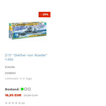
- 29%
Z-17 "Diether von Roeder"
1:350
Zvezda
ZD9043
Lieferzeit:
3-4 Tage
Bestand:
16,95 EUR
23,95 EUR
(0)