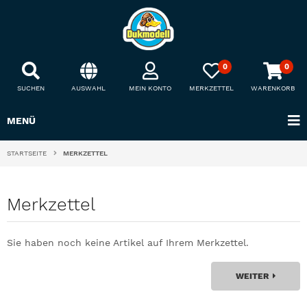
0
0
SUCHEN
AUSWAHL
MEIN KONTO
MERKZETTEL
WARENKORB
MENÜ
STARTSEITE
MERKZETTEL
Merkzettel
Sie haben noch keine Artikel auf Ihrem Merkzettel.
WEITER