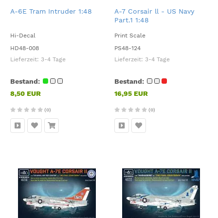
A-6E Tram Intruder 1:48
A-7 Corsair ll - US Navy
Part.1 1:48
Hi-Decal
Print Scale
HD48-008
PS48-124
Lieferzeit:
3-4 Tage
Lieferzeit:
3-4 Tage
Bestand:
Bestand:
8,50 EUR
16,95 EUR
(0)
(0)