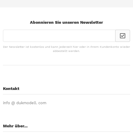
Abonnieren Sie unseren Newsletter
Der Newsletter ist kostenlos und kann jederzeit hier oder in Ihrem Kundenkonto wieder
abbestellt werden.
Kontakt
info @ dukmodell. com
Mehr über...