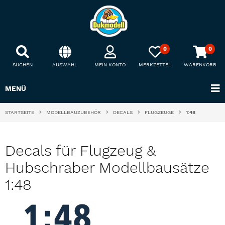
0
0
SUCHEN
AUSWAHL
MEIN KONTO
MERKZETTEL
WARENKORB
MENÜ
STARTSEITE
MODELLBAUZUBEHÖR
DECALS
FLUGZEUGE
1:48
Decals für Flugzeug &
Hubschraber Modellbausätze
1:48