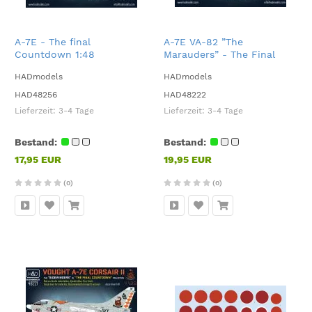
A-7E - The final
A-7E VA-82 ”The
Countdown 1:48
Marauders” - The Final
Countdown 1:48
HADmodels
HADmodels
HAD48256
HAD48222
Lieferzeit:
3-4 Tage
Lieferzeit:
3-4 Tage
Bestand:
Bestand:
17,95 EUR
19,95 EUR
(0)
(0)