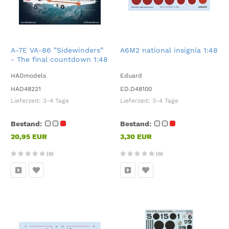
A-7E VA-86 ”Sidewinders”
A6M2 national insignia 1:48
- The final countdown 1:48
HADmodels
Eduard
HAD48221
ED.D48100
Lieferzeit:
3-4 Tage
Lieferzeit:
3-4 Tage
Bestand:
Bestand:
20,95 EUR
3,30 EUR
(0)
(0)