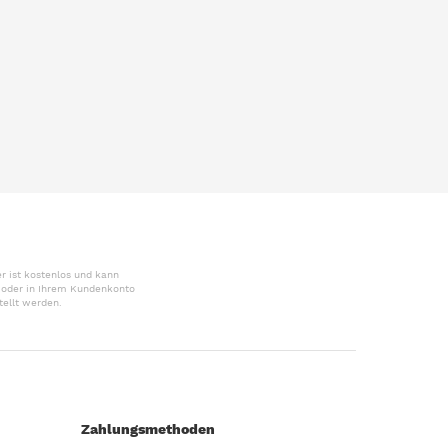
r ist kostenlos und kann
r oder in Ihrem Kundenkonto
tellt werden.
Zahlungsmethoden