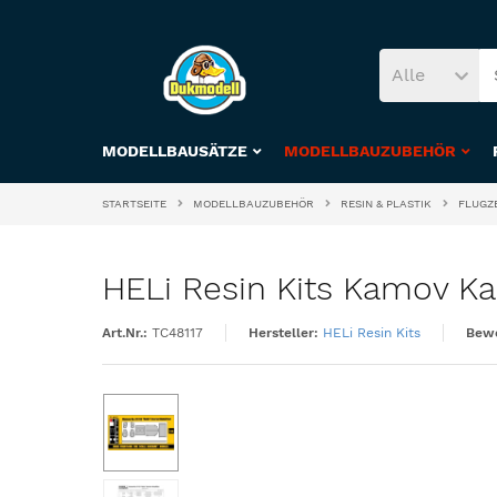
Alle
MODELLBAUSÄTZE
MODELLBAUZUBEHÖR
STARTSEITE
MODELLBAUZUBEHÖR
RESIN & PLASTIK
FLUGZ
HELi Resin Kits Kamov Ka-
Art.Nr.:
TC48117
Hersteller:
HELi Resin Kits
Bewe