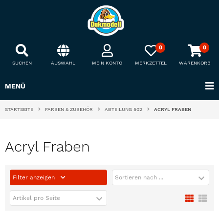
0
0
SUCHEN
AUSWAHL
MEIN KONTO
MERKZETTEL
WARENKORB
MENÜ
STARTSEITE
FARBEN & ZUBEHÖR
ABTEILUNG 502
ACRYL FRABEN
Acryl Fraben
Filter anzeigen
Sortieren nach ...
Artikel pro Seite