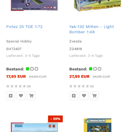
Potez 25 TOE 1:72
Yak-130 Mitten - Light
Bomber 1:48
Special Hobby
Zvezda
SH72407
ZD4818
Lieferzeit:
3-4 Tage
Lieferzeit:
3-4 Tage
Bestand:
Bestand:
17,95 EUR
27,95 EUR
24,50 EUR
34,95 EUR
(0)
(0)
- 20%