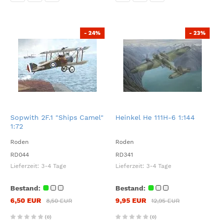
- 24%
- 23%
Sopwith 2F.1 "Ships Camel"
Heinkel He 111H-6 1:144
1:72
Roden
Roden
RD044
RD341
Lieferzeit:
3-4 Tage
Lieferzeit:
3-4 Tage
Bestand:
Bestand:
6,50 EUR
9,95 EUR
8,50 EUR
12,95 EUR
(0)
(0)