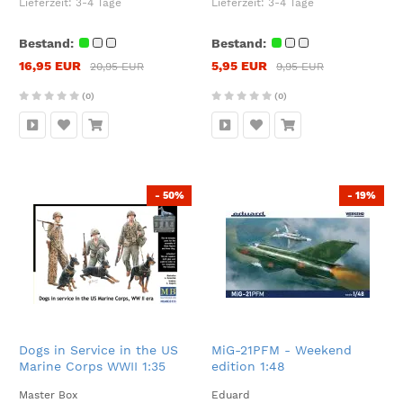
Lieferzeit:
3-4 Tage
Lieferzeit:
3-4 Tage
Bestand:
Bestand:
16,95 EUR
5,95 EUR
20,95 EUR
9,95 EUR
(0)
(0)
- 50%
- 19%
Dogs in Service in the US
MiG-21PFM - Weekend
Marine Corps WWII 1:35
edition 1:48
Master Box
Eduard