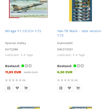
Mirage F.1 CE/CH 1:72
Yak-7B Mark - late version
1:72
Special Hobby
Dukmodell
SH72289
DM.D72021
Lieferzeit:
3-4 Tage
Lieferzeit:
3-4 Tage
Bestand:
Bestand:
11,95 EUR
6,50 EUR
14,95 EUR
(0)
(0)