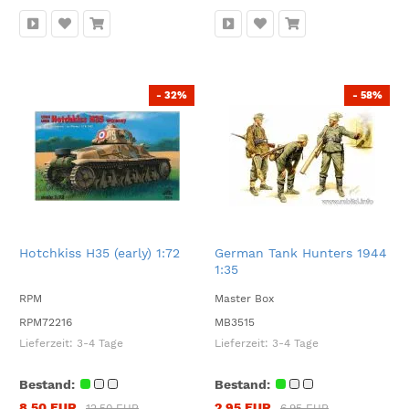
- 32%
- 58%
Hotchkiss H35 (early) 1:72
German Tank Hunters 1944
1:35
RPM
Master Box
RPM72216
MB3515
Lieferzeit:
3-4 Tage
Lieferzeit:
3-4 Tage
Bestand:
Bestand:
8,50 EUR
2,95 EUR
12,50 EUR
6,95 EUR