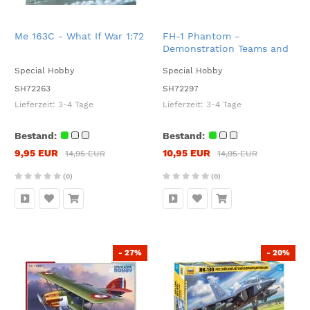
Me 163C - What If War 1:72
FH-1 Phantom -
Demonstration Teams and
Trainers 1:72
Special Hobby
Special Hobby
SH72263
SH72297
Lieferzeit:
3-4 Tage
Lieferzeit:
3-4 Tage
Bestand:
Bestand:
9,95 EUR
10,95 EUR
14,95 EUR
14,95 EUR
(0)
(0)
- 27%
- 20%