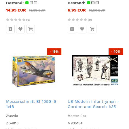
Bestand:
Bestand:
14,95 EUR
6,95 EUR
18,95 EUR
10,50 EUR
(0)
(0)
- 19%
- 40%
Messerschmitt Bf 109G-6
US Modern infantrymen -
1:48
Cordon and Search 1:35
Zvezda
Master Box
ZD4816
MB35154