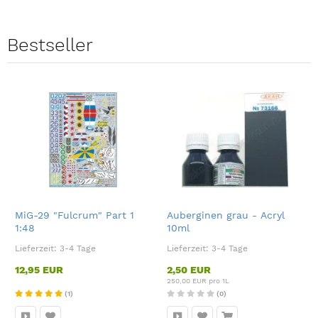
Bestseller
MiG-29 "Fulcrum" Part 1
Auberginen grau - Acryl
1:48
10ml
Lieferzeit:
3-4 Tage
Lieferzeit:
3-4 Tage
12,95 EUR
2,50 EUR
250,00 EUR pro 1L
(1)
(0)