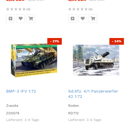
(0)
(0)
- 21%
- 34%
BMP-3 IFV 1:72
Sd.Kfz. 4/1 Panzerwerfer
42 1:72
Zvezda
Roden
ZD5079
RD712
Lieferzeit:
3-4 Tage
Lieferzeit:
3-4 Tage