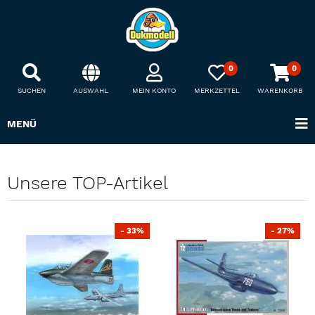
0
0
SUCHEN
AUSWAHL
MEIN KONTO
MERKZETTEL
WARENKORB
MENÜ
Unsere TOP-Artikel
- 33%
- 27%