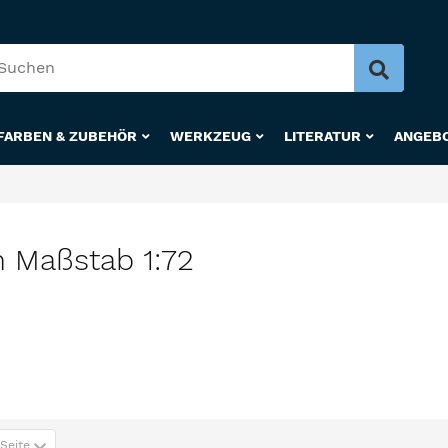
FARBEN & ZUBEHÖR
WERKZEUG
LITERATUR
ANGEB
n Maßstab 1:72
 Seite