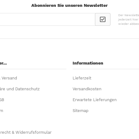
Abonnieren Sie unseren Newsletter
Der Newslette
jederzeit hie
wieder abbes
r...
Informationen
& Versand
Lieferzeit
äre und Datenschutz
Versandkosten
GB
Erwartete Lieferungen
um
Sitemap
recht & Widerrufsformular