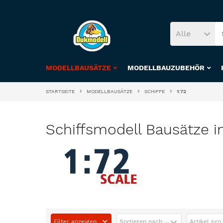
Alle
MODELLBAUSÄTZE
MODELLBAUZUBEHÖR
STARTSEITE
MODELLBAUSÄTZE
SCHIFFE
1:72
Schiffsmodell Bausätze i
Filter anzeigen
Sortieren nach ...
Artikel pro