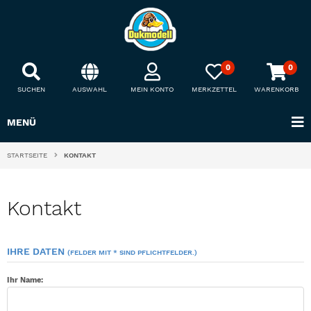
0
0
SUCHEN
AUSWAHL
MEIN KONTO
MERKZETTEL
WARENKORB
MENÜ
STARTSEITE
KONTAKT
Kontakt
IHRE DATEN
(FELDER MIT * SIND PFLICHTFELDER.)
Ihr Name: