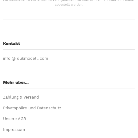
Der Newsletter ist kostenlos und kann jederzeit hier oder in Ihrem Kundenkonto wieder
abbestellt werden.
Kontakt
info @ dukmodell. com
Mehr über...
Zahlung & Versand
Privatsphäre und Datenschutz
Unsere AGB
Impressum