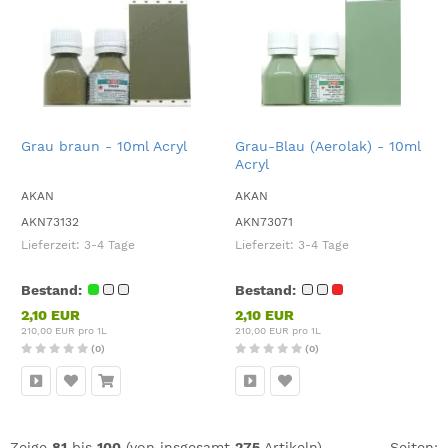
Grau braun - 10ml Acryl
Grau-Blau (Aerolak) - 10ml
Acryl
AKAN
AKAN
AKN73132
AKN73071
Lieferzeit:
3-4 Tage
Lieferzeit:
3-4 Tage
Bestand:
Bestand:
2,10 EUR
2,10 EUR
210,00 EUR pro 1L
210,00 EUR pro 1L
(0)
(0)
Zeige
81
bis
100
(von insgesamt
275
Artikeln)
Seiten: