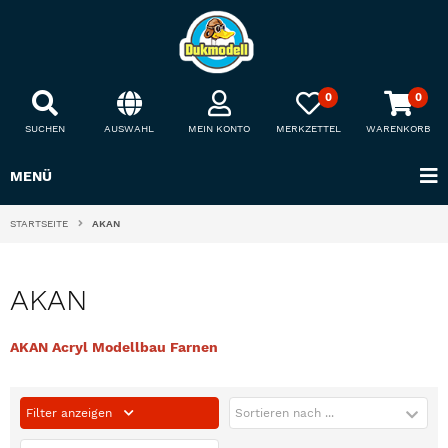
0
0
SUCHEN
AUSWAHL
MEIN KONTO
MERKZETTEL
WARENKORB
MENÜ
STARTSEITE
AKAN
AKAN
AKAN Acryl Modellbau Farnen
Filter anzeigen
Sortieren nach ...