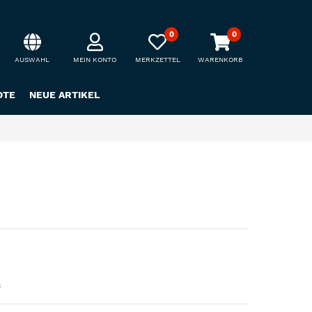
0
0
AUSWAHL
MEIN KONTO
MERKZETTEL
WARENKORB
OTE
NEUE ARTIKEL
n