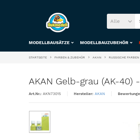
Alle
MODELLBAUSÄTZE
MODELLBAUZUBEHÖR
STARTSEITE
FARBEN & ZUBEHÖR
AKAN
RUSSISCHE FARBEN
AKAN Gelb-grau (AK-40) -
Art.Nr.:
AKN73015
Hersteller:
AKAN
Bewertunge