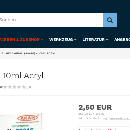
FARBEN & ZUBEHÖR
WERKZEUG
LITERATUR
ANGEB
GELB-GRAU (AK-40) - 10ML ACRYL
 10ml Acryl
n:
(0)
2,50 EUR
250,00 EUR pro 1L
inkl. 19 % MwSt. zzgl.
Versandkoste