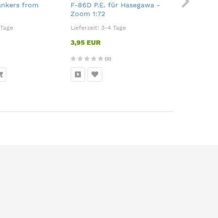
nkers from
F-86D P.E. für Hasegawa -
Mirage F.1
Zoom 1:72
Hobby 1:7
 Tage
Lieferzeit:
3-4 Tage
Lieferzeit:
3
3,95 EUR
3,35 EUR
(0)