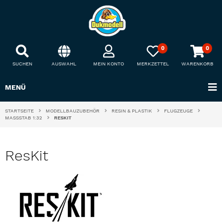
0
0
SUCHEN
AUSWAHL
MEIN KONTO
MERKZETTEL
WARENKORB
MENÜ
STARTSEITE
MODELLBAUZUBEHÖR
RESIN & PLASTIK
FLUGZEUGE
MASSSTAB 1:32
RESKIT
ResKit