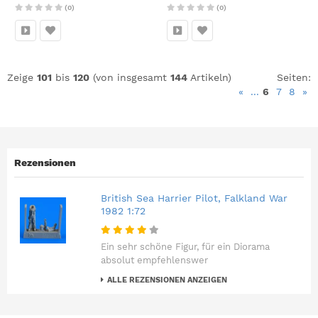
(0)
(0)
Zeige
101
bis
120
(von insgesamt
144
Artikeln)
Seiten:
«
...
6
7
8
»
Rezensionen
British Sea Harrier Pilot, Falkland War
1982 1:72
Ein sehr schöne Figur, für ein Diorama
absolut empfehlenswer
ALLE REZENSIONEN ANZEIGEN