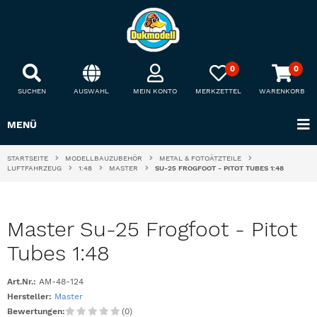
0
0
SUCHEN
AUSWAHL
MEIN KONTO
MERKZETTEL
WARENKORB
MENÜ
STARTSEITE
MODELLBAUZUBEHÖR
METAL & FOTOÄTZTEILE
LUFTFAHRZEUG
1:48
MASTER
SU-25 FROGFOOT - PITOT TUBES 1:48
Master Su-25 Frogfoot - Pitot
Tubes 1:48
Art.Nr.:
AM-48-124
Hersteller:
Master
Bewertungen:
(0)