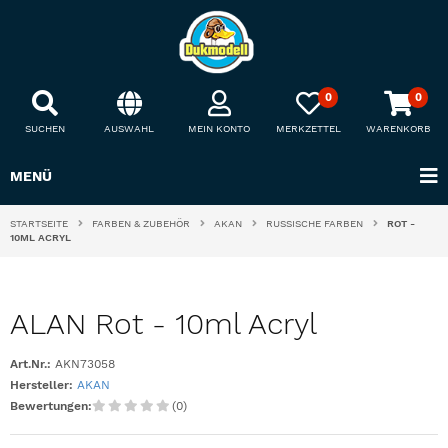
0
0
SUCHEN
AUSWAHL
MEIN KONTO
MERKZETTEL
WARENKORB
MENÜ
STARTSEITE
FARBEN & ZUBEHÖR
AKAN
RUSSISCHE FARBEN
ROT -
10ML ACRYL
ALAN Rot - 10ml Acryl
Art.Nr.:
AKN73058
Hersteller:
AKAN
Bewertungen:
(0)