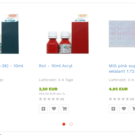
-38) - 10ml
Rot - 10ml Acryl
MiG pink su
selalant 1:72
ge
Lieferzeit:
3-4 Tage
Lieferzeit:
3-4
2,50 EUR
4,95 EUR
250,00 EUR pro 1L
(0)
(0)
n.