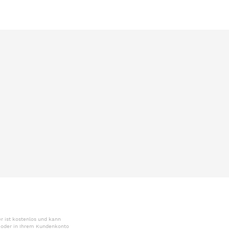
r ist kostenlos und kann
r oder in Ihrem Kundenkonto