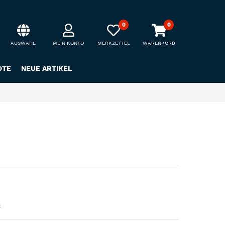
0
0
AUSWAHL
MEIN KONTO
MERKZETTEL
WARENKORB
OTE
NEUE ARTIKEL
n