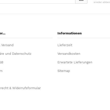
wieder abbes
r...
Informationen
& Versand
Lieferzeit
äre und Datenschutz
Versandkosten
GB
Erwartete Lieferungen
um
Sitemap
recht & Widerrufsformular