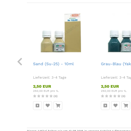
"Forger"
Sand (Su-25) - 10ml
Grau-Blau (Yak
Lieferzeit:
3-4 Tage
Lieferzeit:
3-4 Ta
2,50 EUR
2,50 EUR
250,00 EUR pro 1L
250,00 EUR pro 1L
(0)
(0)
Diesen Artikel haben wir am 12.08.2015 in unseren Katalog aufgenomme