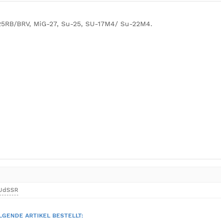
5RB/BRV, MiG-27, Su-25, SU-17M4/ Su-22M4.
 UdSSR
LGENDE ARTIKEL BESTELLT: