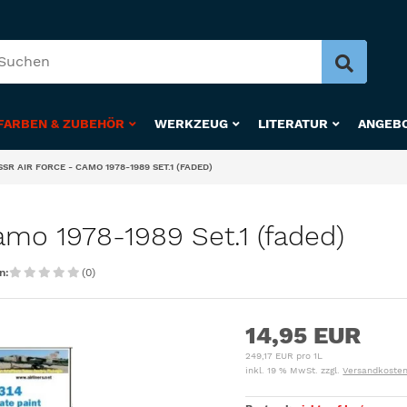
FARBEN & ZUBEHÖR
WERKZEUG
LITERATUR
ANGEB
SSR AIR FORCE - CAMO 1978-1989 SET.1 (FADED)
mo 1978-1989 Set.1 (faded)
n:
(0)
14,95 EUR
249,17 EUR pro 1L
inkl. 19 % MwSt. zzgl.
Versandkoste