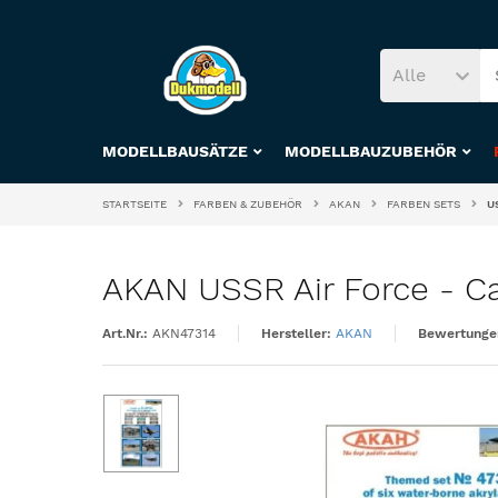
Alle
MODELLBAUSÄTZE
MODELLBAUZUBEHÖR
STARTSEITE
FARBEN & ZUBEHÖR
AKAN
FARBEN SETS
U
AKAN USSR Air Force - Ca
Art.Nr.:
AKN47314
Hersteller:
AKAN
Bewertunge