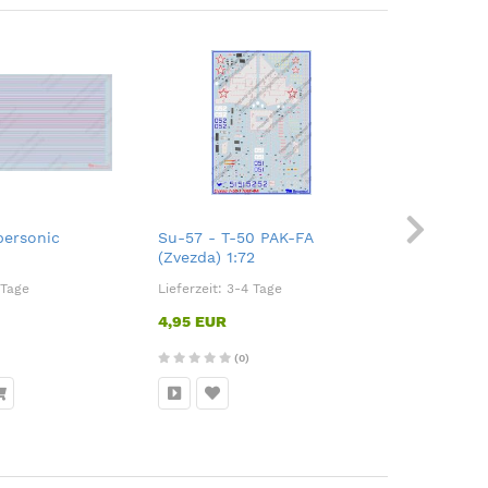
personic
Su-57 - T-50 PAK-FA
Yakovlev Y
(Zvezda) 1:72
family 1:7
 Tage
Lieferzeit:
3-4 Tage
Lieferzeit:
3
4,95 EUR
6,95 EUR
(0)