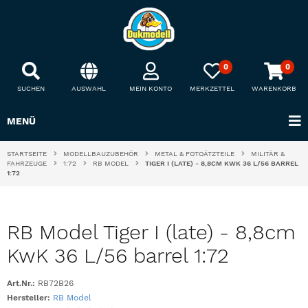
0
0
SUCHEN
AUSWAHL
MEIN KONTO
MERKZETTEL
WARENKORB
MENÜ
STARTSEITE
MODELLBAUZUBEHÖR
METAL & FOTOÄTZTEILE
MILITÄR &
FAHRZEUGE
1:72
RB MODEL
TIGER I (LATE) - 8,8CM KWK 36 L/56 BARREL
1:72
RB Model Tiger I (late) - 8,8cm
KwK 36 L/56 barrel 1:72
Art.Nr.:
RB72B26
Hersteller:
RB Model