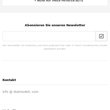
MEHR AUF IHRER PRIVATEN SEITE
Abonnieren Sie unseren Newsletter
Der Newsletter ist kostenlos und kann jederzeit hier oder in Ihrem Kundenkonto wieder
abbestellt werden.
Kontakt
info @ dukmodell. com