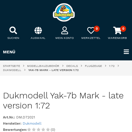
0
0
SUCHEN
AUSWAHL
MEIN KONTO
MERKZETTEL
WARENKORB
MENÜ
STARTSEITE
MODELLBAUZUBEHÖR
DECALS
FLUGZEUGE
1:72
DUKMODELL
YAK-7B MARK - LATE VERSION 1:72
Dukmodell Yak-7b Mark - late
version 1:72
Art.Nr.:
DM.D72021
Hersteller:
Dukmodell
Bewertungen:
(0)