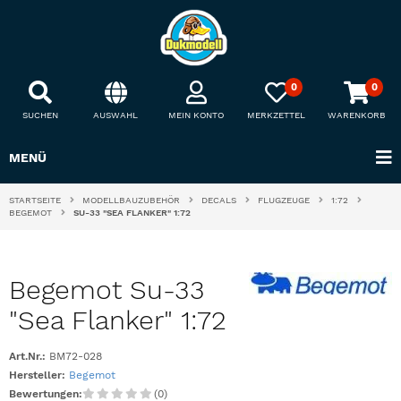
0
0
SUCHEN
AUSWAHL
MEIN KONTO
MERKZETTEL
WARENKORB
MENÜ
STARTSEITE
MODELLBAUZUBEHÖR
DECALS
FLUGZEUGE
1:72
BEGEMOT
SU-33 "SEA FLANKER" 1:72
Begemot Su-33
"Sea Flanker" 1:72
Art.Nr.:
BM72-028
Hersteller:
Begemot
Bewertungen:
(0)