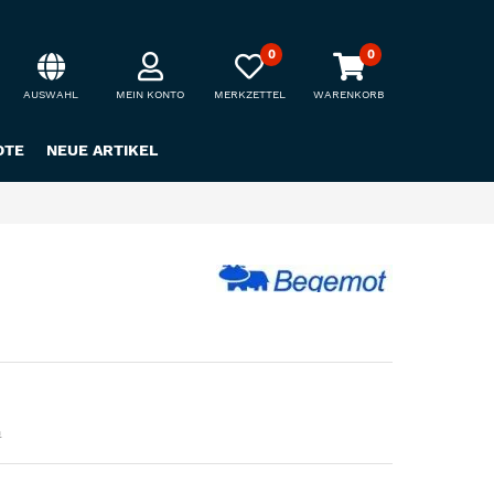
0
0
AUSWAHL
MEIN KONTO
MERKZETTEL
WARENKORB
OTE
NEUE ARTIKEL
n