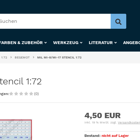
FARBEN & ZUBEHÖR
WERKZEUG
LITERATUR
ANGEB
1:72
BEGEMOT
MIL MI-8/MI-17 STENCIL 1:72
encil 1:72
ngen:
(0)
4,50 EUR
inkl. 19 % MwSt. zzgl.
Versandkoste
Bestand:
nicht auf Lager