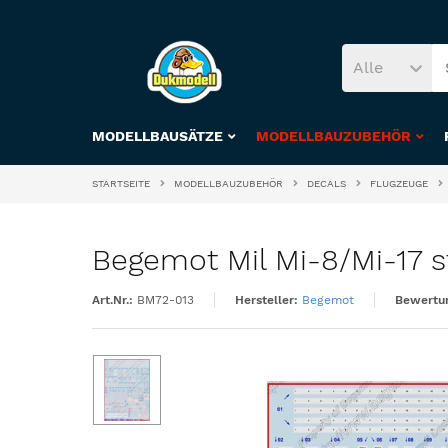
Alle
MODELLBAUSÄTZE
MODELLBAUZUBEHÖR
STARTSEITE
MODELLBAUZUBEHÖR
DECALS
FLUGZEUGE
Begemot Mil Mi-8/Mi-17 st
Art.Nr.:
BM72-013
Hersteller:
Begemot
Bewertu