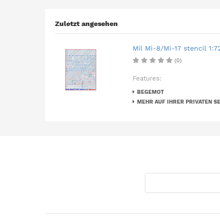
Zuletzt angesehen
Mil Mi-8/Mi-17 stencil 1:7
(0)
Features:
BEGEMOT
MEHR AUF IHRER PRIVATEN SE