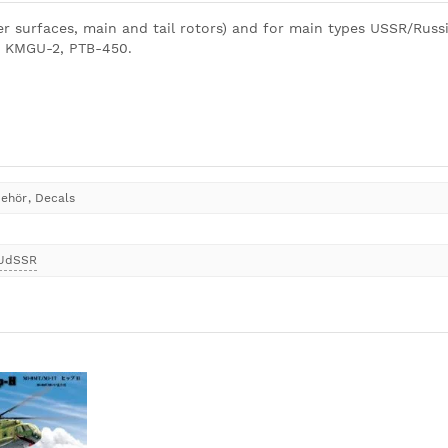
ner surfaces, main and tail rotors) and for main types USSR/Rus
, KMGU-2, PTB-450.
behör
,
Decals
 UdSSR