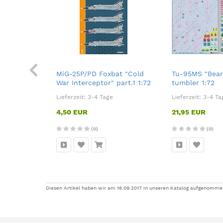
front line
MiG-25P/PD Foxbat "Cold
Tu-95MS "Bear
War Interceptor" part.1 1:72
tumbler 1:72
Lieferzeit:
3-4 Tage
Lieferzeit:
3-4 Ta
4,50 EUR
21,95 EUR
(0)
(0)
Diesen Artikel haben wir am 16.09.2017 in unseren Katalog aufgenomme