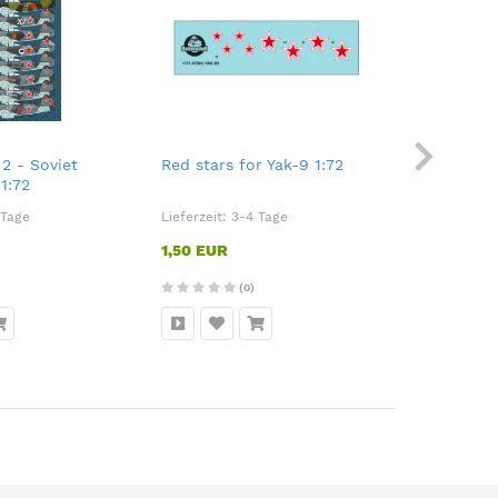
 2 - Soviet
Red stars for Yak-9 1:72
Yak-9B/D 
1:72
1944-1945
 Tage
Lieferzeit:
3-4 Tage
Lieferzeit:
3
1,50 EUR
5,95 EUR
(0)