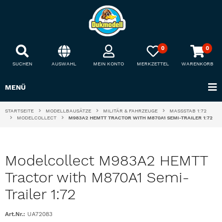
0
0
SUCHEN
AUSWAHL
MEIN KONTO
MERKZETTEL
WARENKORB
MENÜ
STARTSEITE
MODELLBAUSÄTZE
MILITÄR & FAHRZEUGE
MASSSTAB 1:72
MODELCOLLECT
M983A2 HEMTT TRACTOR WITH M870A1 SEMI-TRAILER 1:72
Modelcollect M983A2 HEMTT
Tractor with M870A1 Semi-
Trailer 1:72
Art.Nr.:
UA72083