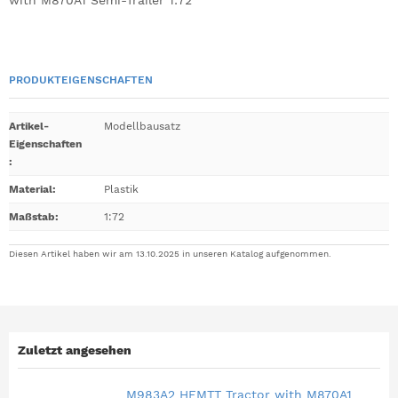
with M870A1 Semi-Trailer 1:72
PRODUKTEIGENSCHAFTEN
Artikel-
Modellbausatz
Eigenschaften
:
Material
:
Plastik
Maßstab
:
1:72
Diesen Artikel haben wir am 13.10.2025 in unseren Katalog aufgenommen.
Zuletzt angesehen
M983A2 HEMTT Tractor with M870A1