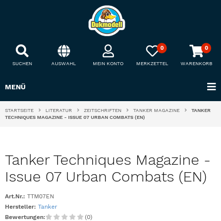
0
0
SUCHEN
AUSWAHL
MEIN KONTO
MERKZETTEL
WARENKORB
MENÜ
STARTSEITE
LITERATUR
ZEITSCHRIFTEN
TANKER MAGAZINE
TANKER
TECHNIQUES MAGAZINE - ISSUE 07 URBAN COMBATS (EN)
Tanker Techniques Magazine -
Issue 07 Urban Combats (EN)
Art.Nr.:
TTM07EN
Hersteller:
Tanker
Bewertungen:
(0)