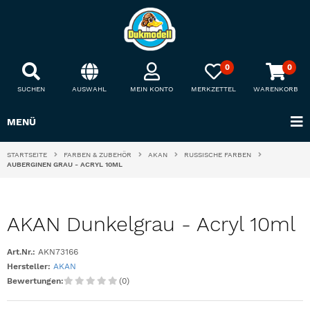
0
0
SUCHEN
AUSWAHL
MEIN KONTO
MERKZETTEL
WARENKORB
MENÜ
STARTSEITE
FARBEN & ZUBEHÖR
AKAN
RUSSISCHE FARBEN
AUBERGINEN GRAU - ACRYL 10ML
AKAN Dunkelgrau - Acryl 10ml
Art.Nr.:
AKN73166
Hersteller:
AKAN
Bewertungen:
(0)