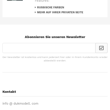
Features:
RUSSISCHE FARBEN
MEHR AUF IHRER PRIVATEN SEITE
Abonnieren Sie unseren Newsletter
Der Newsletter ist kostenlos und kann jederzeit hier oder in Ihrem Kundenkonto wieder
abbestellt werden.
Kontakt
info @ dukmodell. com