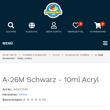
0
0
SUCHEN
AUSWAHL
MEIN KONTO
MERKZETTEL
WARENKORB
MENÜ
STARTSEITE
FARBEN & ZUBEHÖR
AKAN
RUSSISCHE FARBEN
A-26M
SCHWARZ - 10ML ACRYL
A-26M Schwarz - 10ml Acryl
Art.Nr.:
AKN73130
Hersteller:
AKAN
Bewertungen:
(0)