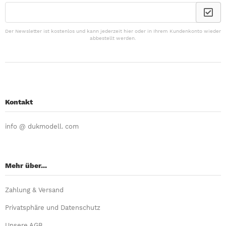
Der Newsletter ist kostenlos und kann jederzeit hier oder in Ihrem Kundenkonto wieder
abbestellt werden.
Kontakt
info @ dukmodell. com
Mehr über...
Zahlung & Versand
Privatsphäre und Datenschutz
Unsere AGB