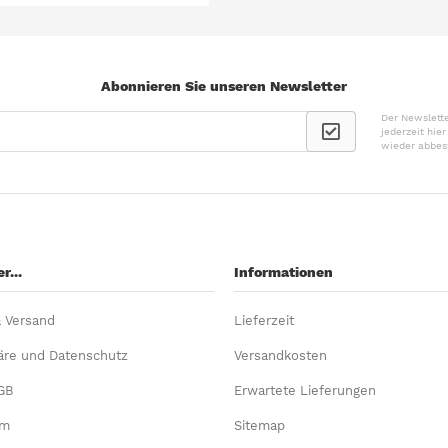
Abonnieren Sie unseren Newsletter
Der Newslette
jederzeit hie
wieder abbes
r...
Informationen
& Versand
Lieferzeit
äre und Datenschutz
Versandkosten
GB
Erwartete Lieferungen
um
Sitemap