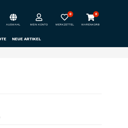
0
0
AUSWAHL
MEIN KONTO
MERKZETTEL
WARENKORB
OTE
NEUE ARTIKEL
n