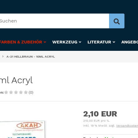
FARBEN & ZUBEHÖR
WERKZEUG
LITERATUR
ANGEB
A-21 HELLBRAUN - 10ML ACRYL
ml Acryl
n:
(0)
2,10 EUR
210,00 EUR pro 1L
inkl. 19 % MwSt. zzgl.
Versandkoste