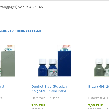
bfangjäger) von 1943-1945
LGENDE ARTIKEL BESTELLT:
ryl
Dunkel Blau (Russian
Grau (MiG-2
Knights) - 10ml Acryl
ge
Lieferzeit:
3-4 Tage
Lieferzeit:
3-4
2,10 EUR
2,50 EUR
21,00 EUR pro 1L
250,00 EUR pro 1