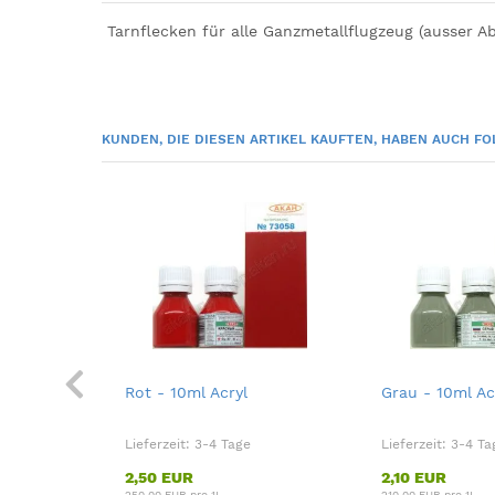
Tarnflecken für alle Ganzmetallflugzeug (ausser A
KUNDEN, DIE DIESEN ARTIKEL KAUFTEN, HABEN AUCH FO
u - 10ml
Rot - 10ml Acryl
Grau - 10ml Ac
Lieferzeit:
3-4 Tage
Lieferzeit:
3-4 Ta
2,50 EUR
2,10 EUR
250,00 EUR pro 1L
210,00 EUR pro 1L