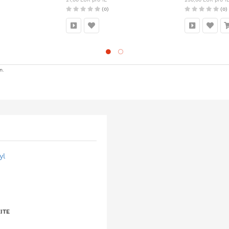
(0)
(0)
n.
yl
ITE