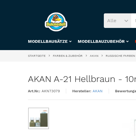
Alle
MODELLBAUSÄTZE
MODELLBAUZUBEHÖR
STARTSEITE
FARBEN & ZUBEHÖR
AKAN
RUSSISCHE FARBEN
AKAN A-21 Hellbraun - 10
Art.Nr.:
AKN73079
Hersteller:
AKAN
Bewertunge