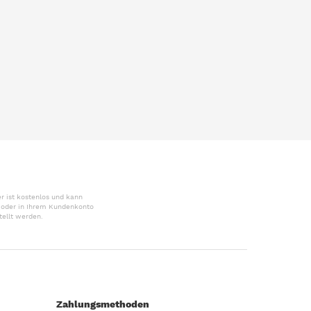
r ist kostenlos und kann
r oder in Ihrem Kundenkonto
tellt werden.
Zahlungsmethoden