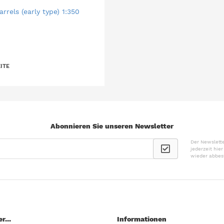
els (early type) 1:350
ITE
Abonnieren Sie unseren Newsletter
Der Newslette
jederzeit hie
wieder abbes
r...
Informationen