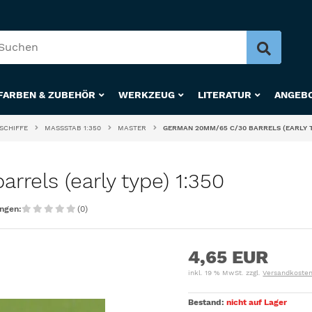
FARBEN & ZUBEHÖR
WERKZEUG
LITERATUR
ANGEB
SCHIFFE
MASSSTAB 1:350
MASTER
GERMAN 20MM/65 C/30 BARRELS (EARLY TY
els (early type) 1:350
ngen:
(0)
4,65 EUR
inkl. 19 % MwSt. zzgl.
Versandkoste
Bestand:
nicht auf Lager