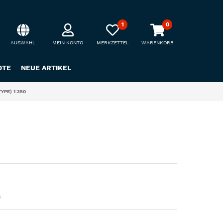
1
0
AUSWAHL
MEIN KONTO
MERKZETTEL
WARENKORB
OTE
NEUE ARTIKEL
PE) 1:350
n