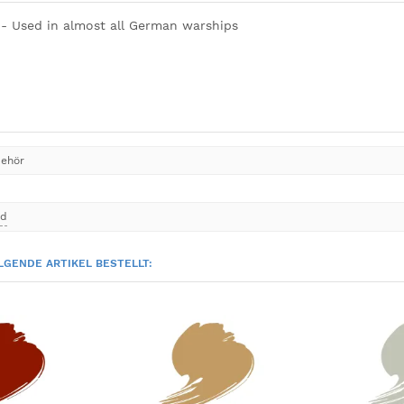
 - Used in almost all German warships
behör
nd
LGENDE ARTIKEL BESTELLT: