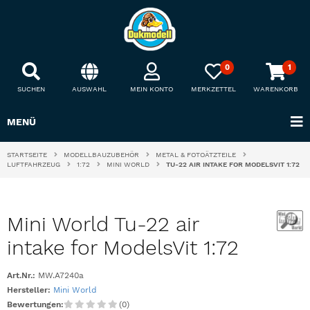
0
1
SUCHEN
AUSWAHL
MEIN KONTO
MERKZETTEL
WARENKORB
MENÜ
STARTSEITE
MODELLBAUZUBEHÖR
METAL & FOTOÄTZTEILE
LUFTFAHRZEUG
1:72
MINI WORLD
TU-22 AIR INTAKE FOR MODELSVIT 1:72
Mini World Tu-22 air
intake for ModelsVit 1:72
Art.Nr.:
MW.A7240a
Hersteller:
Mini World
Bewertungen:
(0)