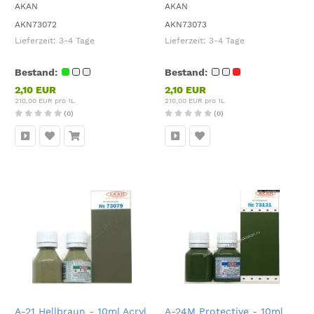
AKAN
AKAN
AKN73072
AKN73073
Lieferzeit:
3-4 Tage
Lieferzeit:
3-4 Tage
Bestand:
Bestand:
2,10 EUR
2,10 EUR
210,00 EUR pro 1L
210,00 EUR pro 1L
(0)
(0)
A-21 Hellbraun - 10ml Acryl
A-24M Protective - 10ml