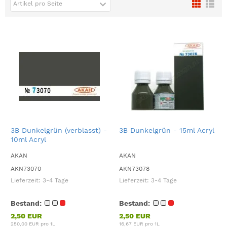
Artikel pro Seite
3B Dunkelgrün (verblasst) -
3B Dunkelgrün - 15ml Acryl
10ml Acryl
AKAN
AKAN
AKN73070
AKN73078
Lieferzeit:
3-4 Tage
Lieferzeit:
3-4 Tage
Bestand:
Bestand:
2,50 EUR
2,50 EUR
250,00 EUR pro 1L
16,67 EUR pro 1L