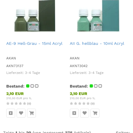
AE-9 Hell-Grau - 15ml Acryl
AII G. hellblau - 10ml Acryl
AKAN
AKAN
AKN73137
AKN73042
Lieferzeit:
3-4 Tage
Lieferzeit:
3-4 Tage
Bestand:
Bestand:
2,10 EUR
2,10 EUR
210,00 EUR pro 1L
210,00 EUR pro 1L
(0)
(0)
Zeige
1
bis
20
(von insgesamt
275
Artikeln)
Seiten: