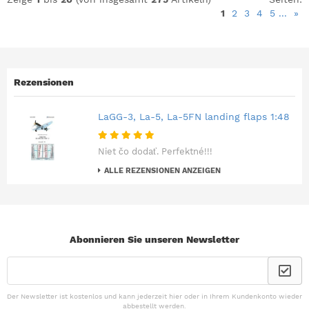
1
2
3
4
5
...
»
Rezensionen
LaGG-3, La-5, La-5FN landing flaps 1:48
Niet čo dodať. Perfektné!!!
ALLE REZENSIONEN ANZEIGEN
Abonnieren Sie unseren Newsletter
Der Newsletter ist kostenlos und kann jederzeit hier oder in Ihrem Kundenkonto wieder
abbestellt werden.