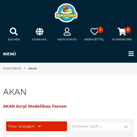
1
0
SUCHEN
AUSWAHL
MEIN KONTO
MERKZETTEL
WARENKORB
MENÜ
STARTSEITE
AKAN
AKAN
AKAN Acryl Modellbau Farnen
Filter anzeigen
Sortieren nach ...