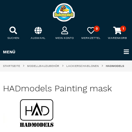
0
1
SUCHEN
AUSWAHL
MEIN KONTO
MERKZETTEL
WARENKORB
MENÜ
STARTSEITE
MODELLBAUZUBEHÖR
LACKIERSCHABLONEN
HADMODELS
HADmodels Painting mask