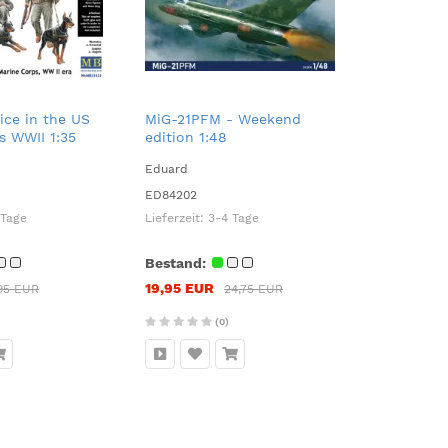
ice in the US
MiG-21PFM - Weekend
s WWII 1:35
edition 1:48
Eduard
ED84202
 Tage
Lieferzeit:
3-4 Tage
Bestand:
19,95 EUR
95 EUR
24,75 EUR
(0)