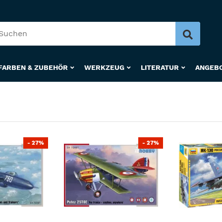
FARBEN & ZUBEHÖR
WERKZEUG
LITERATUR
ANGEB
- 27%
- 27%