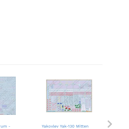
rum -
Yakovlev Yak-130 Mitten
Grün-blau