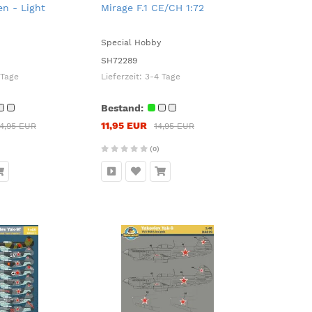
en - Light
Mirage F.1 CE/CH 1:72
Special Hobby
SH72289
 Tage
Lieferzeit:
3-4 Tage
Bestand:
11,95 EUR
4,95 EUR
14,95 EUR
(0)