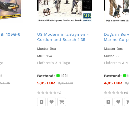
 Bf 109G-6
US Modern infantrymen -
Dogs in Serv
Cordon and Search 1:35
Marine Corp
Master Box
Master Box
MB35154
MB35155
ge
Lieferzeit:
3-4 Tage
Lieferzeit:
3-4
Bestand:
Bestand:
5,95 EUR
4,95 EUR
95 EUR
9,95 EUR
9,
(0)
(0)