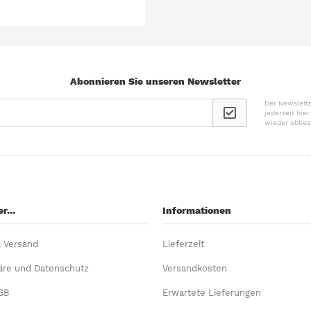
Abonnieren Sie unseren Newsletter
Der Newslette
jederzeit hie
wieder abbes
r...
Informationen
& Versand
Lieferzeit
äre und Datenschutz
Versandkosten
GB
Erwartete Lieferungen