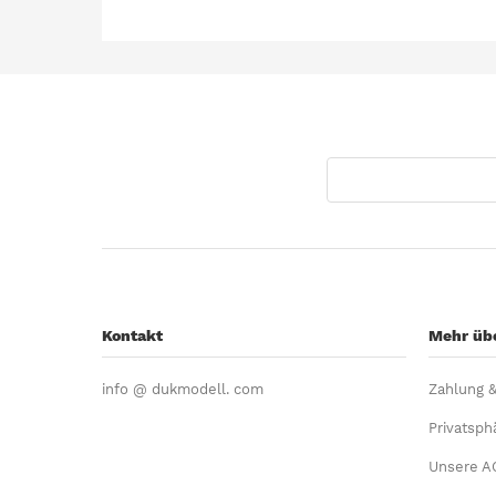
Kontakt
Mehr übe
info @ dukmodell. com
Zahlung 
Privatsph
Unsere A