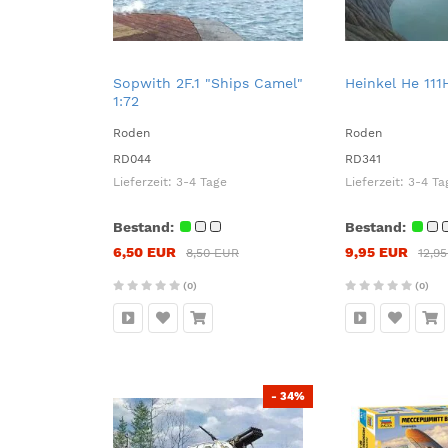
Sopwith 2F.1 "Ships Camel"
Heinkel He 111
1:72
Roden
Roden
RD044
RD341
Lieferzeit:
3-4 Tage
Lieferzeit:
3-4 Ta
Bestand:
Bestand:
6,50 EUR
9,95 EUR
8,50 EUR
12,9
(0)
(0)
- 34%