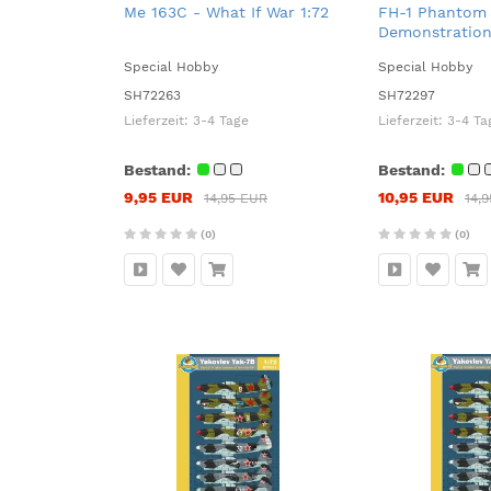
Me 163C - What If War 1:72
FH-1 Phantom
Demonstration
Trainers 1:72
Special Hobby
Special Hobby
SH72263
SH72297
Lieferzeit:
3-4 Tage
Lieferzeit:
3-4 Ta
Bestand:
Bestand:
9,95 EUR
10,95 EUR
14,95 EUR
14,
(0)
(0)