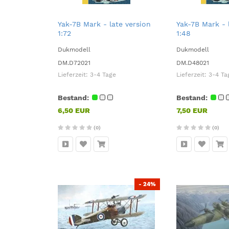
Yak-7B Mark - late version
Yak-7B Mark - 
1:72
1:48
Dukmodell
Dukmodell
DM.D72021
DM.D48021
Lieferzeit:
3-4 Tage
Lieferzeit:
3-4 Ta
Bestand:
Bestand:
6,50 EUR
7,50 EUR
(0)
(0)
- 24%