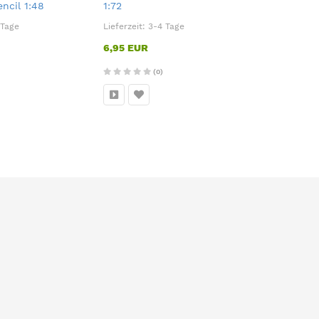
ncil 1:48
1:72
Acryl
 Tage
Lieferzeit:
3-4 Tage
Lieferzeit:
3
6,95 EUR
2,50 EUR
250,00 EUR pr
(0)