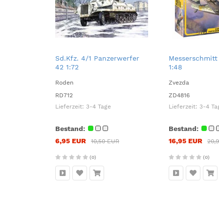
Sd.Kfz. 4/1 Panzerwerfer
Messerschmitt
42 1:72
1:48
Roden
Zvezda
RD712
ZD4816
Lieferzeit:
3-4 Tage
Lieferzeit:
3-4 Ta
Bestand:
Bestand:
6,95 EUR
16,95 EUR
10,50 EUR
20,
(0)
(0)