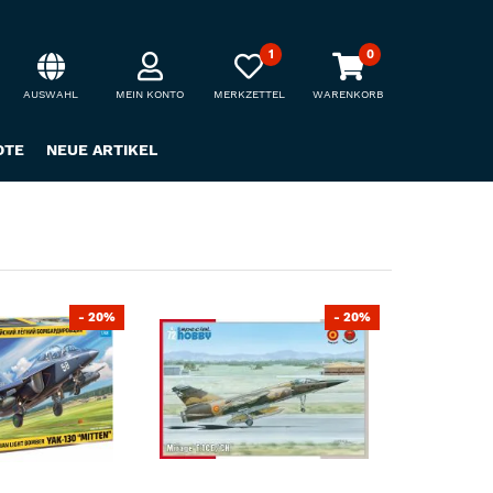
1
0
AUSWAHL
MEIN KONTO
MERKZETTEL
WARENKORB
OTE
NEUE ARTIKEL
- 20%
- 20%