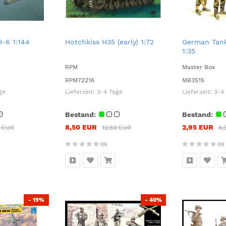
H-6 1:144
Hotchkiss H35 (early) 1:72
German Tank
1:35
RPM
Master Box
RPM72216
MB3515
ge
Lieferzeit:
3-4 Tage
Lieferzeit:
3-4
Bestand:
Bestand:
8,50 EUR
2,95 EUR
5 EUR
12,50 EUR
6,
(0)
(0)
- 19%
- 40%