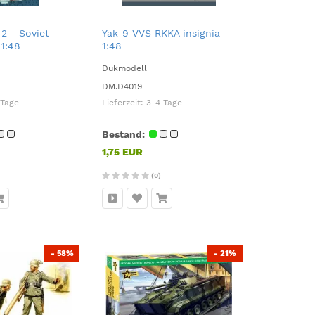
 2 - Soviet
Yak-9 VVS RKKA insignia
1:48
1:48
Dukmodell
DM.D4019
 Tage
Lieferzeit:
3-4 Tage
Bestand:
1,75 EUR
(0)
- 58%
- 21%