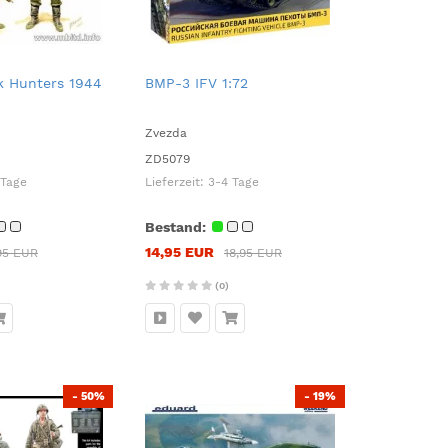
 Hunters 1944
BMP-3 IFV 1:72
Zvezda
ZD5079
 Tage
Lieferzeit:
3-4 Tage
Bestand:
14,95 EUR
95 EUR
18,95 EUR
(0)
- 50%
- 19%