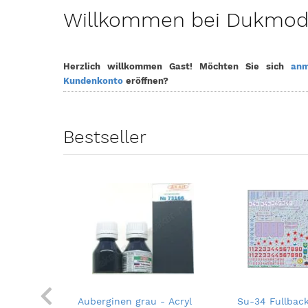
Willkommen bei Dukmodel
Herzlich willkommen
Gast!
Möchten Sie sich
anm
Kundenkonto
eröffnen?
Bestseller
els 1:32
Auberginen grau - Acryl
Su-34 Fullback