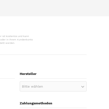
r ist kostenlos und kann
r oder in Ihrem Kundenkonto
tellt werden.
Hersteller
Bitte wählen
Zahlungsmethoden