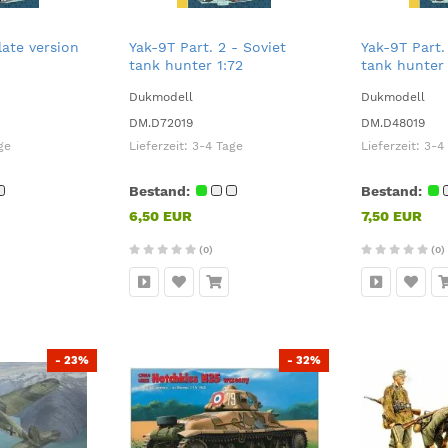
late version
Yak-9T Part. 2 - Soviet
Yak-9T Part.
tank hunter 1:72
tank hunter 
Dukmodell
Dukmodell
DM.D72019
DM.D48019
ge
Lieferzeit:
3-4 Tage
Lieferzeit:
3-4
Bestand:
Bestand:
6,50 EUR
7,50 EUR
(0)
(0)
- 23%
- 32%