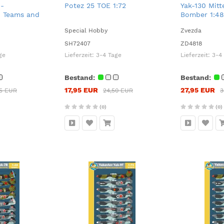
 -
Potez 25 TOE 1:72
Yak-130 Mitt
 Teams and
Bomber 1:48
Special Hobby
Zvezda
SH72407
ZD4818
ge
Lieferzeit:
3-4 Tage
Lieferzeit:
3-4
Bestand:
Bestand:
17,95 EUR
27,95 EUR
95 EUR
24,50 EUR
3
(0)
(0)