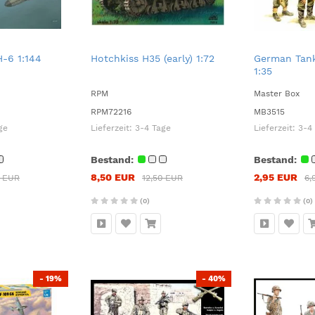
H-6 1:144
Hotchkiss H35 (early) 1:72
German Tank
1:35
RPM
Master Box
RPM72216
MB3515
ge
Lieferzeit:
3-4 Tage
Lieferzeit:
3-4
Bestand:
Bestand:
8,50 EUR
2,95 EUR
5 EUR
12,50 EUR
6,
(0)
(0)
- 19%
- 40%