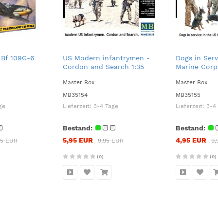
 Bf 109G-6
US Modern infantrymen -
Dogs in Serv
Cordon and Search 1:35
Marine Corp
Master Box
Master Box
MB35154
MB35155
ge
Lieferzeit:
3-4 Tage
Lieferzeit:
3-4
Bestand:
Bestand:
5,95 EUR
4,95 EUR
95 EUR
9,95 EUR
9,
(0)
(0)