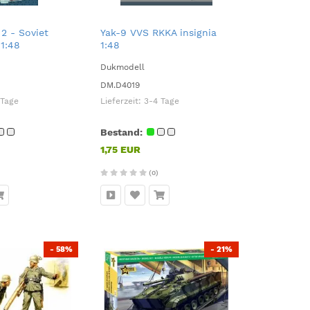
 2 - Soviet
Yak-9 VVS RKKA insignia
1:48
1:48
Dukmodell
DM.D4019
 Tage
Lieferzeit:
3-4 Tage
Bestand:
1,75 EUR
(0)
- 58%
- 21%