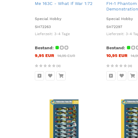
Me 163C - What If War 1:72
FH-1 Phantom
Demonstration
Trainers 1:72
Special Hobby
Special Hobby
SH72263
SH72297
Lieferzeit:
3-4 Tage
Lieferzeit:
3-4 Ta
Bestand:
Bestand:
9,95 EUR
10,95 EUR
14,95 EUR
14,
(0)
(0)