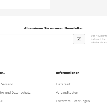
Abonnieren Sie unseren Newsletter
Der Newslette
jederzeit hie
wieder abbes
r...
Informationen
& Versand
Lieferzeit
äre und Datenschutz
Versandkosten
GB
Erwartete Lieferungen