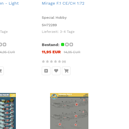
en - Light
Mirage F.1 CE/CH 1:72
Special Hobby
SH72289
 Tage
Lieferzeit:
3-4 Tage
Bestand:
11,95 EUR
4,95 EUR
14,95 EUR
(0)