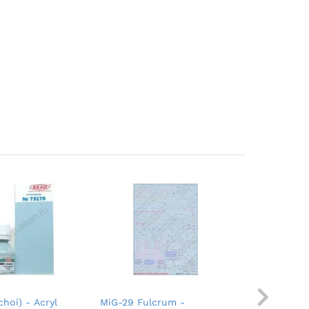
choi) - Acryl
MiG-29 Fulcrum -
Yakovlev 