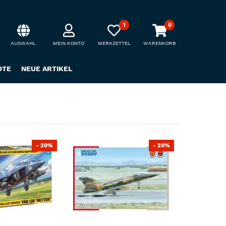
1
0
AUSWAHL
MEIN KONTO
MERKZETTEL
WARENKORB
OTE
NEUE ARTIKEL
- 20%
- 20%