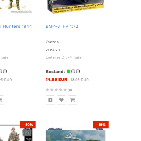
 Hunters 1944
BMP-3 IFV 1:72
Zvezda
ZD5079
 Tage
Lieferzeit:
3-4 Tage
Bestand:
14,95 EUR
95 EUR
18,95 EUR
(0)
- 50%
- 19%