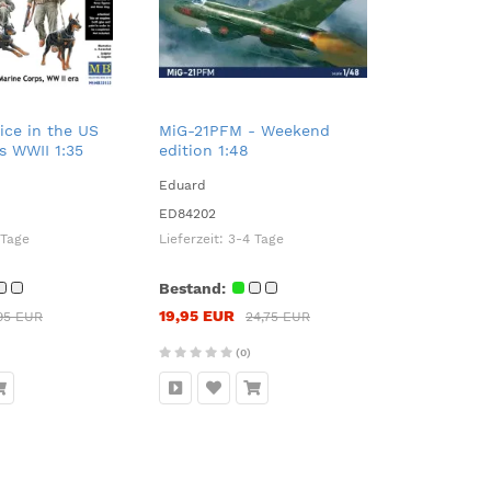
ice in the US
MiG-21PFM - Weekend
s WWII 1:35
edition 1:48
Eduard
ED84202
 Tage
Lieferzeit:
3-4 Tage
Bestand:
19,95 EUR
95 EUR
24,75 EUR
(0)