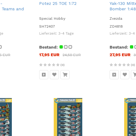
 -
Potez 25 TOE 1:72
Yak-130 Mitt
 Teams and
Bomber 1:48
Special Hobby
Zvezda
SH72407
ZD4818
ge
Lieferzeit:
3-4 Tage
Lieferzeit:
3-4
Bestand:
Bestand:
17,95 EUR
27,95 EUR
95 EUR
24,50 EUR
3
(0)
(0)