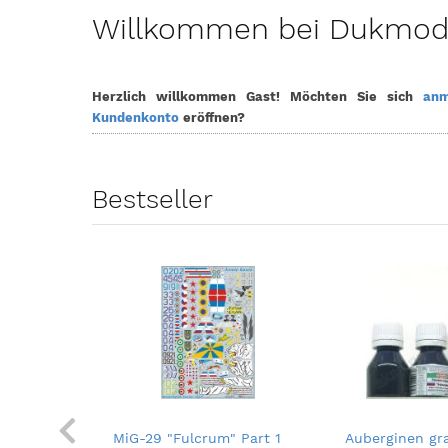
Willkommen bei Dukmodel
Herzlich willkommen
Gast!
Möchten Sie sich
anm
Kundenkonto
eröffnen?
Bestseller
ly) - 10ml
MiG-29 "Fulcrum" Part 1
Auberginen gra