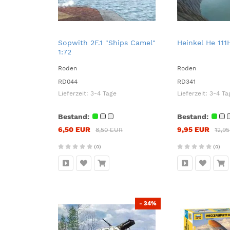
Sopwith 2F.1 "Ships Camel"
Heinkel He 111
1:72
Roden
Roden
RD044
RD341
Lieferzeit:
3-4 Tage
Lieferzeit:
3-4 Ta
Bestand:
Bestand:
6,50 EUR
9,95 EUR
8,50 EUR
12,9
(0)
(0)
- 34%