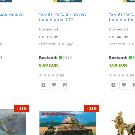
late version
Yak-9T Part. 2 - Soviet
Yak-9T Part.
tank hunter 1:72
tank hunter 
Dukmodell
Dukmodell
DM.D72019
DM.D48019
ge
Lieferzeit:
3-4 Tage
Lieferzeit:
3-4
Bestand:
Bestand:
6,50 EUR
7,50 EUR
(0)
(0)
- 23%
- 32%