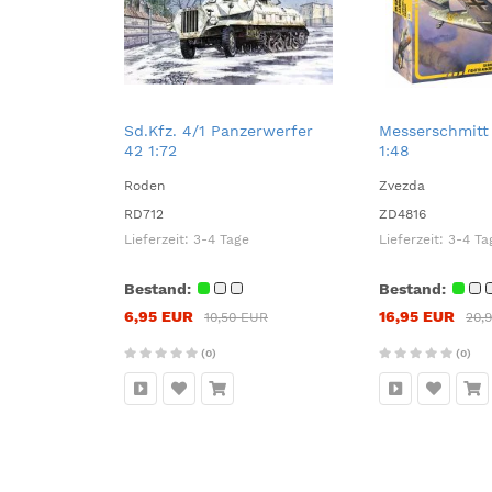
Sd.Kfz. 4/1 Panzerwerfer
Messerschmitt
42 1:72
1:48
Roden
Zvezda
RD712
ZD4816
Lieferzeit:
3-4 Tage
Lieferzeit:
3-4 Ta
Bestand:
Bestand:
6,95 EUR
16,95 EUR
10,50 EUR
20,
(0)
(0)