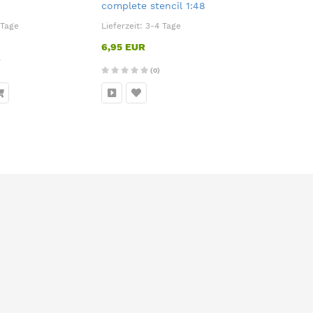
complete stencil 1:48
1:72
 Tage
Lieferzeit:
3-4 Tage
Lieferzeit:
3
6,95 EUR
6,95 EUR
L
(0)