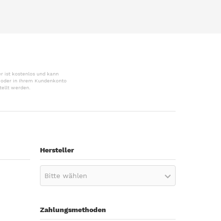
r ist kostenlos und kann
r oder in Ihrem Kundenkonto
tellt werden.
Hersteller
Bitte wählen
Zahlungsmethoden