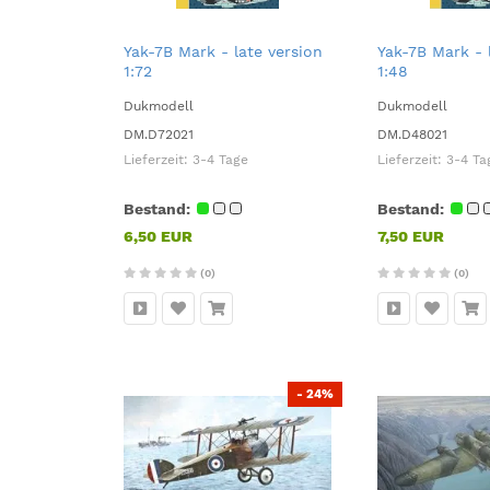
Yak-7B Mark - late version
Yak-7B Mark - 
1:72
1:48
Dukmodell
Dukmodell
DM.D72021
DM.D48021
Lieferzeit:
3-4 Tage
Lieferzeit:
3-4 Ta
Bestand:
Bestand:
6,50 EUR
7,50 EUR
(0)
(0)
- 24%