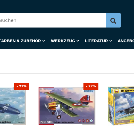
FARBEN & ZUBEHÖR
WERKZEUG
LITERATUR
ANGEB
- 27%
- 27%