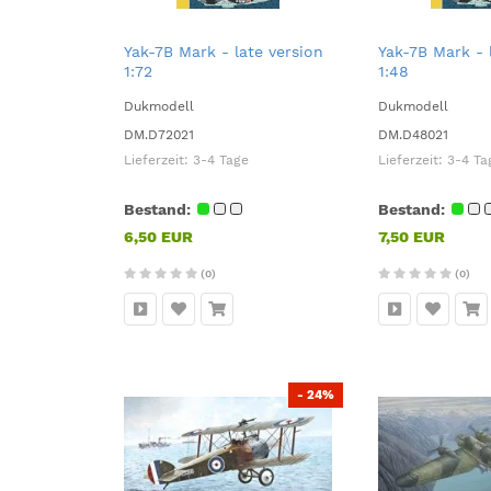
Yak-7B Mark - late version
Yak-7B Mark - 
1:72
1:48
Dukmodell
Dukmodell
DM.D72021
DM.D48021
Lieferzeit:
3-4 Tage
Lieferzeit:
3-4 Ta
Bestand:
Bestand:
6,50 EUR
7,50 EUR
(0)
(0)
- 24%