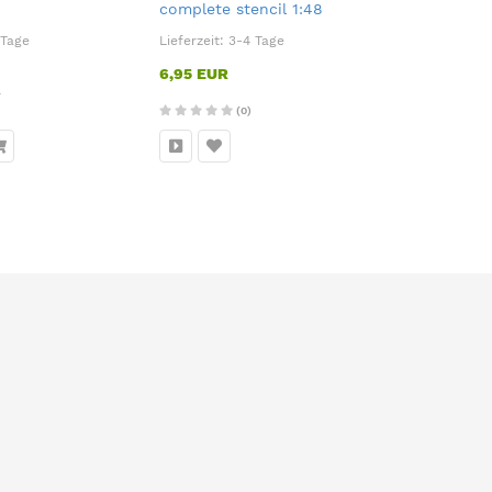
complete stencil 1:48
1:72
 Tage
Lieferzeit:
3-4 Tage
Lieferzeit:
3
6,95 EUR
6,95 EUR
L
(0)