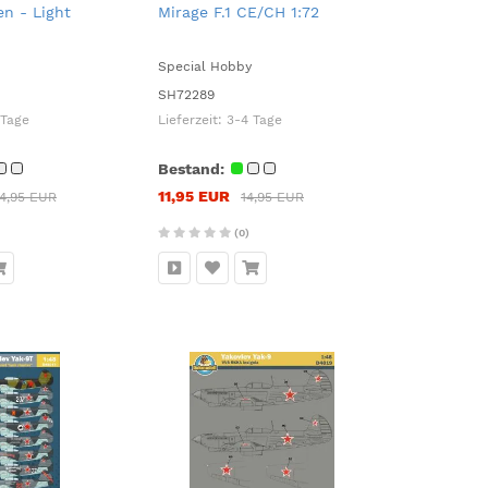
en - Light
Mirage F.1 CE/CH 1:72
Special Hobby
SH72289
 Tage
Lieferzeit:
3-4 Tage
Bestand:
11,95 EUR
4,95 EUR
14,95 EUR
(0)