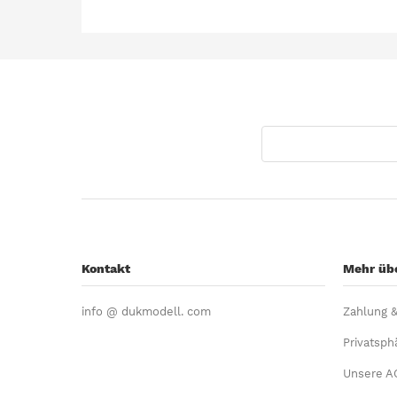
Kontakt
Mehr übe
info @ dukmodell. com
Zahlung 
Privatsph
Unsere A