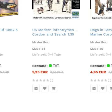
 Bf 109G-6
US Modern infantrymen -
Dogs in Serv
Cordon and Search 1:35
Marine Corp
Master Box
Master Box
MB35154
MB35155
ge
Lieferzeit:
3-4 Tage
Lieferzeit:
3-4
Bestand:
Bestand:
5,95 EUR
4,95 EUR
95 EUR
9,95 EUR
9,
(0)
(0)