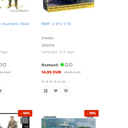
 Hunters 1944
BMP-3 IFV 1:72
Zvezda
ZD5079
 Tage
Lieferzeit:
3-4 Tage
Bestand:
14,95 EUR
95 EUR
18,95 EUR
(0)
- 50%
- 19%