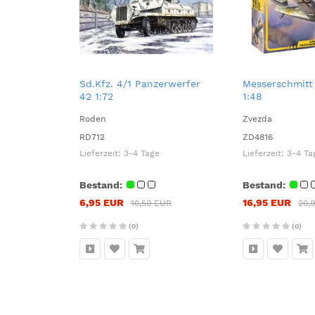
Sd.Kfz. 4/1 Panzerwerfer
Messerschmitt
42 1:72
1:48
Roden
Zvezda
RD712
ZD4816
Lieferzeit:
3-4 Tage
Lieferzeit:
3-4 Ta
Bestand:
Bestand:
6,95 EUR
16,95 EUR
10,50 EUR
20,
(0)
(0)