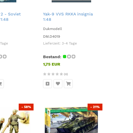
 2 - Soviet
Yak-9 VVS RKKA insignia
1:48
1:48
Dukmodell
DM.D4019
 Tage
Lieferzeit:
3-4 Tage
Bestand:
1,75 EUR
(0)
- 58%
- 21%