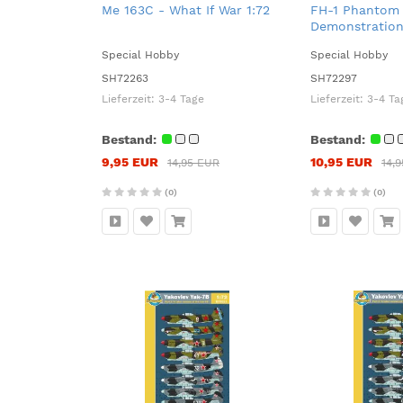
Me 163C - What If War 1:72
FH-1 Phantom
Demonstration
Trainers 1:72
Special Hobby
Special Hobby
SH72263
SH72297
Lieferzeit:
3-4 Tage
Lieferzeit:
3-4 Ta
Bestand:
Bestand:
9,95 EUR
10,95 EUR
14,95 EUR
14,
(0)
(0)