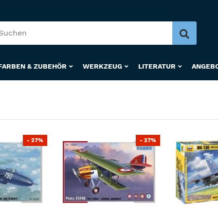
FARBEN & ZUBEHÖR
WERKZEUG
LITERATUR
ANGEB
- 27%
- 27%