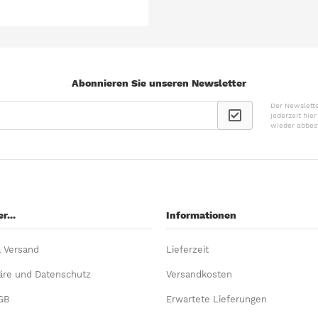
Abonnieren Sie unseren Newsletter
Der Newslette
jederzeit hie
wieder abbes
r...
Informationen
& Versand
Lieferzeit
äre und Datenschutz
Versandkosten
GB
Erwartete Lieferungen