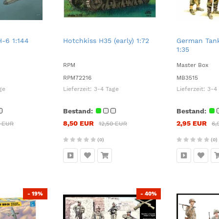
H-6 1:144
Hotchkiss H35 (early) 1:72
German Tank
1:35
RPM
Master Box
RPM72216
MB3515
ge
Lieferzeit:
3-4 Tage
Lieferzeit:
3-4
Bestand:
Bestand:
8,50 EUR
2,95 EUR
5 EUR
12,50 EUR
6,
(0)
(0)
- 19%
- 40%