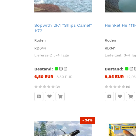
Sopwith 2F.1 "Ships Camel"
Heinkel He 111
1:72
Roden
Roden
RD044
RD341
Lieferzeit:
3-4 Tage
Lieferzeit:
3-4 Ta
Bestand:
Bestand:
6,50 EUR
9,95 EUR
8,50 EUR
12,9
(0)
(0)
- 34%