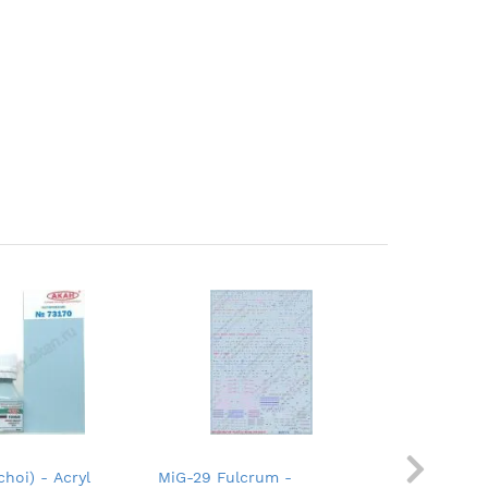
choi) - Acryl
MiG-29 Fulcrum -
Yakovlev 