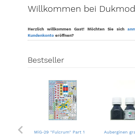
Willkommen bei Dukmodel
Herzlich willkommen
Gast!
Möchten Sie sich
anm
Kundenkonto
eröffnen?
Bestseller
ly) - 10ml
MiG-29 "Fulcrum" Part 1
Auberginen gra