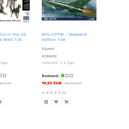
ice in the US
MiG-21PFM - Weekend
s WWII 1:35
edition 1:48
Eduard
ED84202
 Tage
Lieferzeit:
3-4 Tage
Bestand:
19,95 EUR
95 EUR
24,75 EUR
(0)