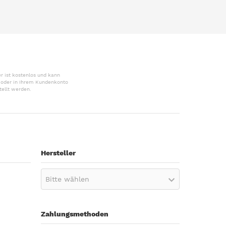
r ist kostenlos und kann
r oder in Ihrem Kundenkonto
tellt werden.
Hersteller
Bitte wählen
Zahlungsmethoden