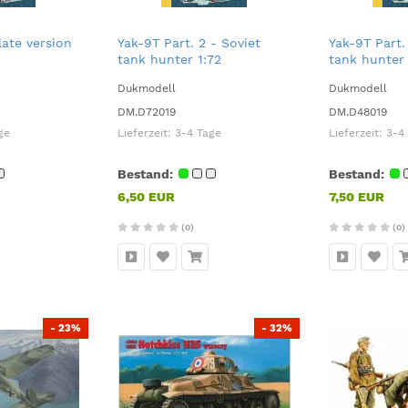
late version
Yak-9T Part. 2 - Soviet
Yak-9T Part.
tank hunter 1:72
tank hunter 
Dukmodell
Dukmodell
DM.D72019
DM.D48019
ge
Lieferzeit:
3-4 Tage
Lieferzeit:
3-4
Bestand:
Bestand:
6,50 EUR
7,50 EUR
(0)
(0)
- 23%
- 32%