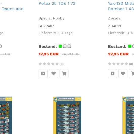
 -
Potez 25 TOE 1:72
Yak-130 Mitt
 Teams and
Bomber 1:48
Special Hobby
Zvezda
SH72407
ZD4818
ge
Lieferzeit:
3-4 Tage
Lieferzeit:
3-4
Bestand:
Bestand:
17,95 EUR
27,95 EUR
95 EUR
24,50 EUR
3
(0)
(0)