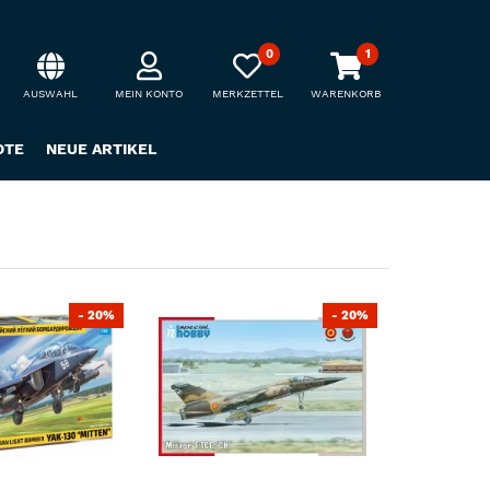
0
1
AUSWAHL
MEIN KONTO
MERKZETTEL
WARENKORB
OTE
NEUE ARTIKEL
- 20%
- 20%