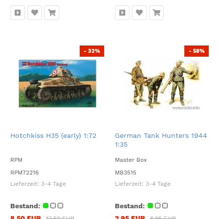
- 32%
- 58%
Hotchkiss H35 (early) 1:72
German Tank Hunters 1944
1:35
RPM
Master Box
RPM72216
MB3515
Lieferzeit:
3-4 Tage
Lieferzeit:
3-4 Tage
Bestand:
Bestand:
8,50 EUR
2,95 EUR
12,50 EUR
6,95 EUR