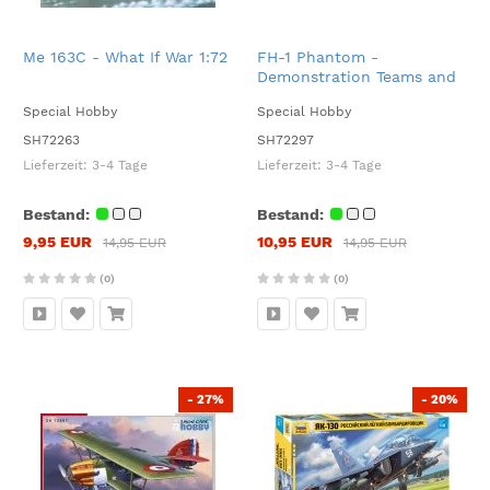
Me 163C - What If War 1:72
FH-1 Phantom -
Demonstration Teams and
Trainers 1:72
Special Hobby
Special Hobby
SH72263
SH72297
Lieferzeit:
3-4 Tage
Lieferzeit:
3-4 Tage
Bestand:
Bestand:
9,95 EUR
10,95 EUR
14,95 EUR
14,95 EUR
(0)
(0)
- 27%
- 20%