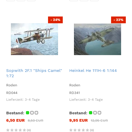
- 24%
- 23%
Sopwith 2F.1 "Ships Camel"
Heinkel He 111H-6 1:144
1:72
Roden
Roden
RD044
RD341
Lieferzeit:
3-4 Tage
Lieferzeit:
3-4 Tage
Bestand:
Bestand:
6,50 EUR
9,95 EUR
8,50 EUR
12,95 EUR
(0)
(0)