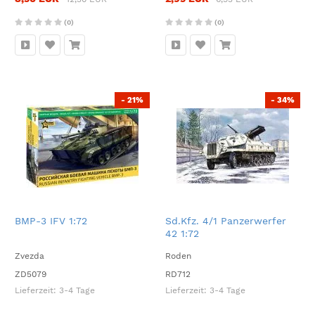
(0)
(0)
- 21%
- 34%
BMP-3 IFV 1:72
Sd.Kfz. 4/1 Panzerwerfer
42 1:72
Zvezda
Roden
ZD5079
RD712
Lieferzeit:
3-4 Tage
Lieferzeit:
3-4 Tage