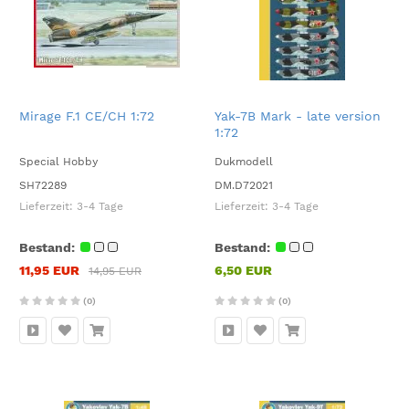
Mirage F.1 CE/CH 1:72
Yak-7B Mark - late version
1:72
Special Hobby
Dukmodell
SH72289
DM.D72021
Lieferzeit:
3-4 Tage
Lieferzeit:
3-4 Tage
Bestand:
Bestand:
11,95 EUR
6,50 EUR
14,95 EUR
(0)
(0)