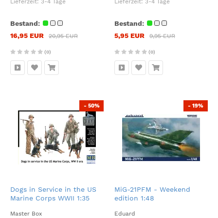
Lieferzeit:
3-4 Tage
Lieferzeit:
3-4 Tage
Bestand:
Bestand:
16,95 EUR
5,95 EUR
20,95 EUR
9,95 EUR
(0)
(0)
- 50%
- 19%
Dogs in Service in the US
MiG-21PFM - Weekend
Marine Corps WWII 1:35
edition 1:48
Master Box
Eduard