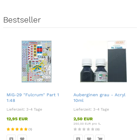
Bestseller
MiG-29 "Fulcrum" Part 1
Auberginen grau - Acryl
1:48
10ml
Lieferzeit:
3-4 Tage
Lieferzeit:
3-4 Tage
12,95 EUR
2,50 EUR
250,00 EUR pro 1L
(1)
(0)