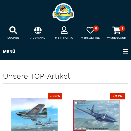
0
1
SUCHEN
AUSWAHL
MEIN KONTO
MERKZETTEL
WARENKORB
MENÜ
Unsere TOP-Artikel
- 33%
- 27%