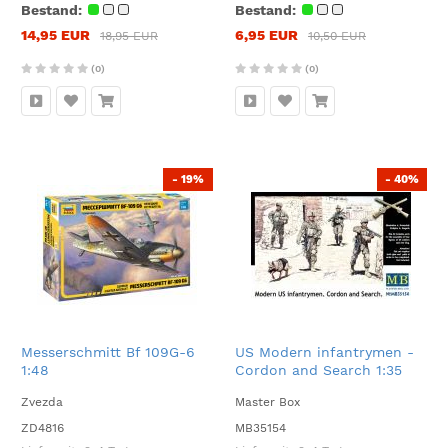
Bestand:
Bestand:
14,95 EUR
6,95 EUR
18,95 EUR
10,50 EUR
(0)
(0)
- 19%
- 40%
Messerschmitt Bf 109G-6
US Modern infantrymen -
1:48
Cordon and Search 1:35
Zvezda
Master Box
ZD4816
MB35154