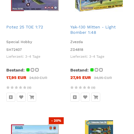
Potez 25 TOE 1:72
Yak-130 Mitten - Light
Bomber 1:48
Special Hobby
Zvezda
SH72407
ZD4818
Lieferzeit:
3-4 Tage
Lieferzeit:
3-4 Tage
Bestand:
Bestand:
17,95 EUR
27,95 EUR
24,50 EUR
34,95 EUR
(0)
(0)
- 20%